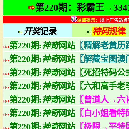
第220期：彩霸王→3
温馨提示：
以上广告站点
开奖
记录
特码
规律
第220期:
神奇
网站
〖精解老黄历
第220期:
神奇
网站
〖解藏宝图澳
第220期:
神奇
网站〖死招特码公
第220期:
神奇
网站〖六和高手老
第220期:
神奇
网站
〖曾道人→六
第220期:
神奇
网站
〖白小姐看特
第220期:
神奇
网站
〖极限→平特