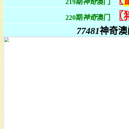
〖
219
期
神奇
澳门
〖
220
期
神奇
澳门
77481
神奇澳