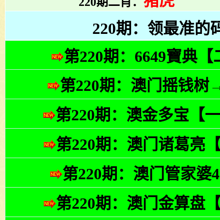
猪虎
220期二肖：
220期：领最准的
第220期：6649寶典
第220期：澳门摇钱树
第220期：澳金多宝【
第220期：澳门诸葛亮
第220期：澳门管家婆4
第220期：澳门金算盘