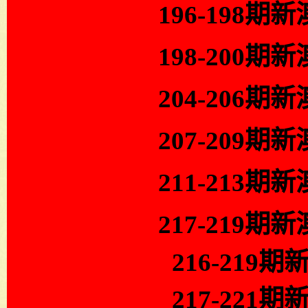
196-198期
198-200期
204-206期
207-209期
211-213期
217-219期
216-219
217-221