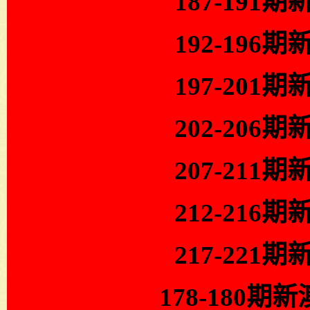
187-191
192-196
197-201
202-206
207-211
212-216
217-221
178-180期