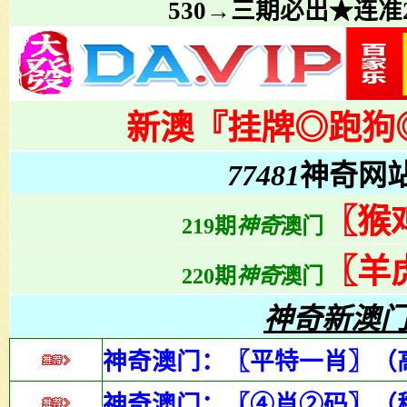
530→三期必出★连
新澳『挂牌◎跑狗
77481
神奇网
〖猴
219期
神奇
澳门
〖羊
220期
神奇
澳门
神奇新澳
神奇澳门：〖平特一肖〗（
神奇澳门：〖④肖②码〗（