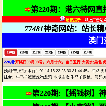
第220期：港六特网
温馨提示：
以上广告站
77481
神奇网站：站长精
第220期:【摇钱树