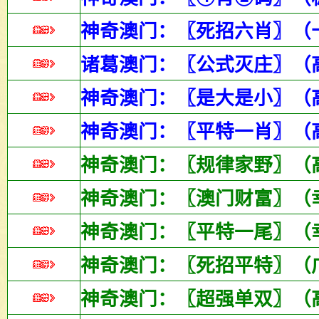
神奇澳门：〖死招六肖〗（
诸葛澳门：〖公式灭庄〗（
神奇澳门：〖是大是小〗（
神奇澳门：〖平特一肖〗（
神奇澳门：〖规律家野〗（
神奇澳门：〖澳门财富〗（
神奇澳门：〖平特一尾〗（
神奇澳门：〖死招平特〗（
神奇澳门：〖超强单双〗（