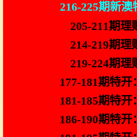
216-225期新
205-211期
214-219期
219-224期
177-181期特开
181-185期特开
186-190期特开