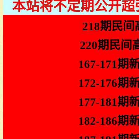
本站将不定期公开超
218期民
220期民间
167-171
172-176
177-181
182-186