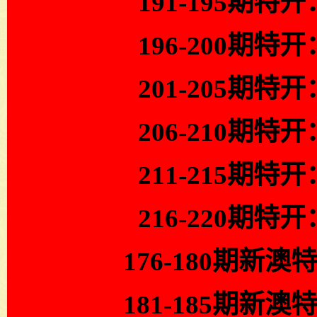
191-195期特开
196-200期特开
201-205期特开
206-210期特开
211-215期特开
216-220期特开
176-180期新澳
181-185期新澳