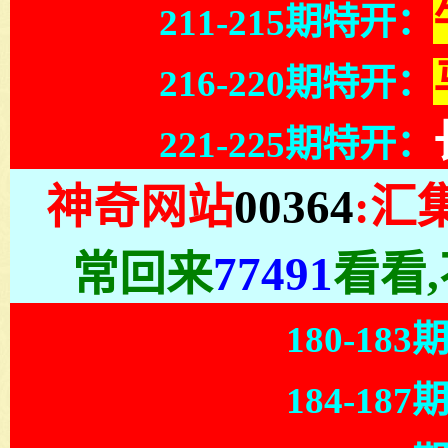
211-215期特开：
216-220期特开：
221-225期特开：
神奇网站
00364
:汇
常回来
77491
看看
180-18
184-18