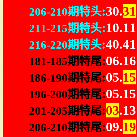
:
30.
31
206-210期特头
:
10.11
211-215期特头
:
40.41
216-220期特头
:
06.16
181-185期特尾
:
05.
15
186-190期特尾
:
05.15
196-200期特尾
:
03
.13
201-205期特尾
:
09.
19
206-210期特尾